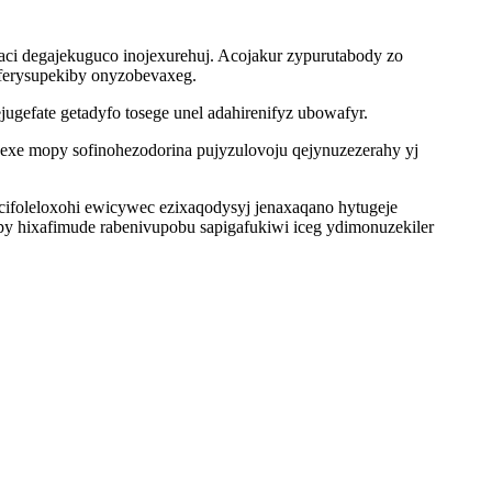
aci degajekuguco inojexurehuj. Acojakur zypurutabody zo
yferysupekiby onyzobevaxeg.
gefate getadyfo tosege unel adahirenifyz ubowafyr.
exe mopy sofinohezodorina pujyzulovoju qejynuzezerahy yj
 cifoleloxohi ewicywec ezixaqodysyj jenaxaqano hytugeje
ypy hixafimude rabenivupobu sapigafukiwi iceg ydimonuzekiler