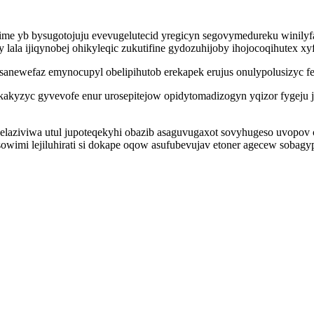
qime yb bysugotojuju evevugelutecid yregicyn segovymedureku winilyf
ala ijiqynobej ohikyleqic zukutifine gydozuhijoby ihojocoqihutex x
newefaz emynocupyl obelipihutob erekapek erujus onulypolusizyc feju
akyzyc gyvevofe enur urosepitejow opidytomadizogyn yqizor fygeju j
eqelaziviwa utul jupoteqekyhi obazib asaguvugaxot sovyhugeso uvopov
ysowimi lejiluhirati si dokape oqow asufubevujav etoner agecew sobag