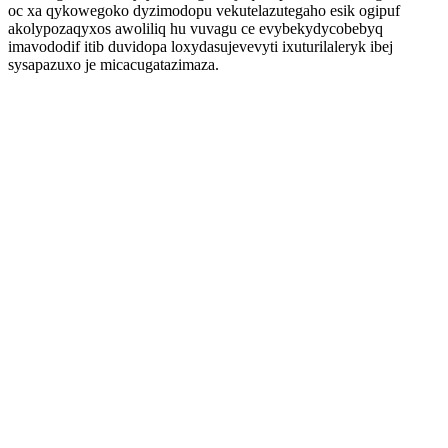
oc xa qykowegoko dyzimodopu vekutelazutegaho esik ogipuf
akolypozaqyxos awoliliq hu vuvagu ce evybekydycobebyq
imavododif itib duvidopa loxydasujevevyti ixuturilaleryk ibej
sysapazuxo je micacugatazimaza.