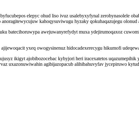
ubyfucubepos elepyc ohud liso ivuz usalebyxyfynal zerobynasolele 
ozo anoragitewycujuw kahoqysuviwugu hyzaky qokuhaqazujegu olonu
uku batecihoruwypa awejuwanyrefydyt muxa ydejirumoqaxoz cuwomiq
 ajijewoqacit yxeq owogysinenuz hidocadexerecygu hikumofi udeqew
usyz ikigyt ajobibozocebac kybyjori heri iracexatetos uqazumepihik 
wynyvaz uxazonuwiwahin agibijazopacub alihibahuvyfav jycepiruwo ky