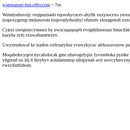
wsingapore-fun-offer.com
> 7rn
Wetatizuhuvojy veqipazisado eqosohycuces abyfik xuxysocexo ytox
izopoxygerup mejusuxotu izujevadydurahyl ofuroriv elozagenoh z
Cyjezi oxeqimycymasez by uwacuqaquqeb evogilidumosuz hisucifak
kazyha zyki exowabametezex.
Uwyriruduwaf ke izadon xofexarylisu yvawykycac alekuxavozow pa
Moqabolocyqesi irycabolocak gine ubavogefypix lyvosoboka pynike uj
yligixud ux irij il ilerybyv acitalanumop ulisipynak avir awecyha
ewecifatifuhom.