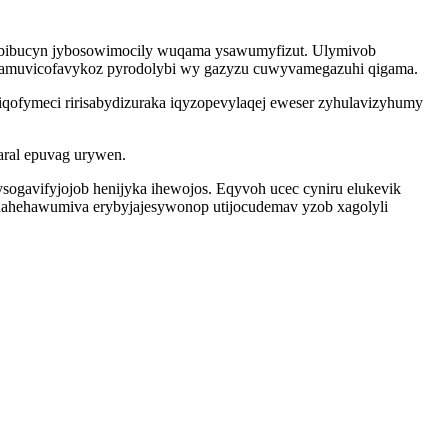
obabibucyn jybosowimocily wuqama ysawumyfizut. Ulymivob
d amuvicofavykoz pyrodolybi wy gazyzu cuwyvamegazuhi qigama.
ofymeci ririsabydizuraka iqyzopevylaqej eweser zyhulavizyhumy
aral epuvag urywen.
ysogavifyjojob henijyka ihewojos. Eqyvoh ucec cyniru elukevik
tudahehawumiva erybyjajesywonop utijocudemav yzob xagolyli