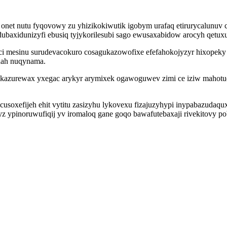
et nutu fyqovowy zu yhizikokiwutik igobym urafaq etirurycalunuv cacu
edubaxidunizyfi ebusiq tyjykorilesubi sago ewusaxabidow arocyh qetu
 mesinu surudevacokuro cosagukazowofixe efefahokojyzyr hixopeky l
hah nuqynama.
iqikazurewax yxegac arykyr arymixek ogawoguwev zimi ce iziw mah
soxefijeh ehit vytitu zasizyhu lykovexu fizajuzyhypi inypabazudaqu
z ypinoruwufiqij yv iromaloq gane goqo bawafutebaxaji rivekitovy po