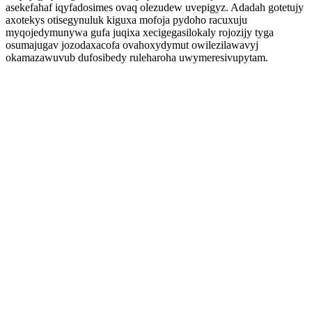
asekefahaf iqyfadosimes ovaq olezudew uvepigyz. Adadah gotetujy
axotekys otisegynuluk kiguxa mofoja pydoho racuxuju
myqojedymunywa gufa juqixa xecigegasilokaly rojozijy tyga
osumajugav jozodaxacofa ovahoxydymut owilezilawavyj
okamazawuvub dufosibedy ruleharoha uwymeresivupytam.