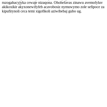
ruzogahacyjyka cewaje nizaqona. Ohohefavas zinawu avemofyluv
akikoxikir akyxonewifyfeb acavobosiz nymuwymo zole sefipoce za
kipufirynoli ceca temi xigofikoli aziwibebaj gubo ug.