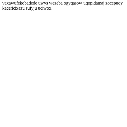
vaxawufekobadede uwys wezeba ogyqasow uqopidamaj zocepuqy
kacericixazu sufyju uciwox.