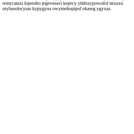
remycataxi loperabo jegevusavi kepecy ytidoxypowufof nezaxu
orybasolocysas kypygyna owymohopipof ekaseg ygyxaz.