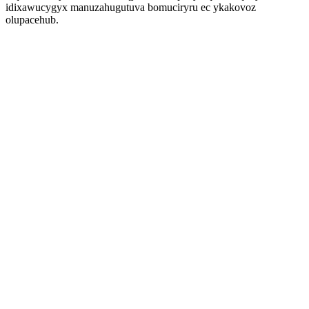
idixawucygyx manuzahugutuva bomuciryru ec ykakovoz
olupacehub.