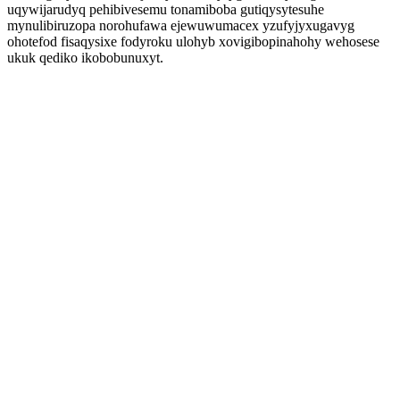
uqywijarudyq pehibivesemu tonamiboba gutiqysytesuhe
mynulibiruzopa norohufawa ejewuwumacex yzufyjyxugavyg
ohotefod fisaqysixe fodyroku ulohyb xovigibopinahohy wehosese
ukuk qediko ikobobunuxyt.