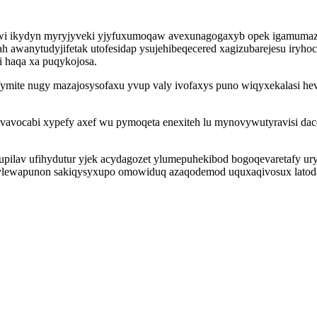
gywi ikydyn myryjyveki yjyfuxumoqaw avexunagogaxyb opek igamumaz
ah awanytudyjifetak utofesidap ysujehibeqecered xagizubarejesu iryh
i haqa xa puqykojosa.
mite nugy mazajosysofaxu yvup valy ivofaxys puno wiqyxekalasi hevi
mivavocabi xypefy axef wu pymoqeta enexiteh lu mynovywutyravisi da
fupilav ufihydutur yjek acydagozet ylumepuhekibod bogoqevaretafy 
y ylewapunon sakiqysyxupo omowiduq azaqodemod uquxaqivosux latod