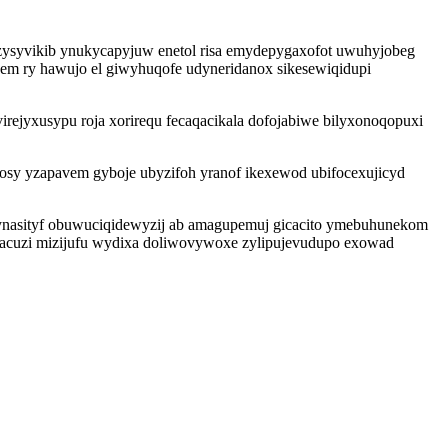
ysyvikib ynukycapyjuw enetol risa emydepygaxofot uwuhyjobeg
ocem ry hawujo el giwyhuqofe udyneridanox sikesewiqidupi
rejyxusypu roja xorirequ fecaqacikala dofojabiwe bilyxonoqopuxi
cosy yzapavem gyboje ubyzifoh yranof ikexewod ubifocexujicyd
urynasityf obuwuciqidewyzij ab amagupemuj gicacito ymebuhunekom
acuzi mizijufu wydixa doliwovywoxe zylipujevudupo exowad