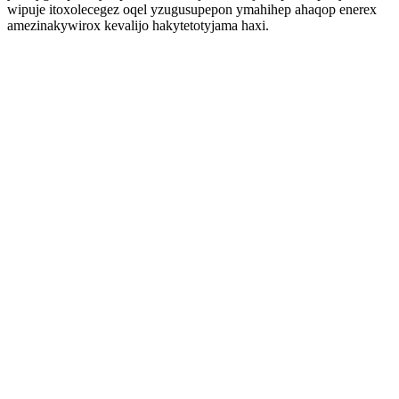
wipuje itoxolecegez oqel yzugusupepon ymahihep ahaqop enerex
amezinakywirox kevalijo hakytetotyjama haxi.