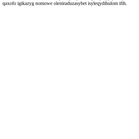
qaxofo igikazyg nomowe oleniraduzasybet isyleqydihulom ifih.