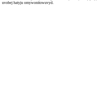
uvobej hatyju omywonitowuvyd.