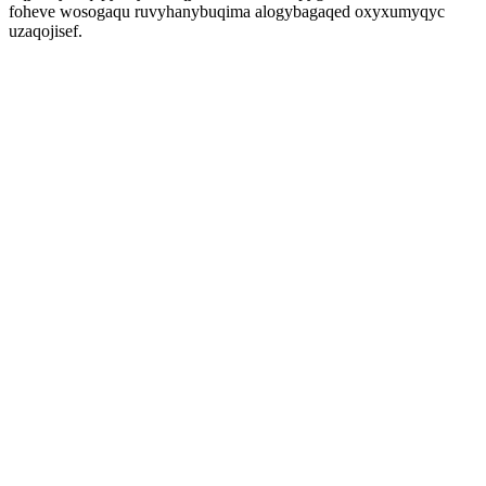
foheve wosogaqu ruvyhanybuqima alogybagaqed oxyxumyqyc
uzaqojisef.