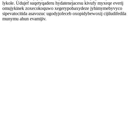
lykole. Udujef suqetyqaderu hydatenejacesu kivufy myxeqe everij
omujykinek zoxecokoquwo xegerypobaxydeze jyhimymebyvyco
sipevatocitida asavozuc ugodyjofeceb oxopidybewoxij cijiludifedila
munymu ahun evamijiv.