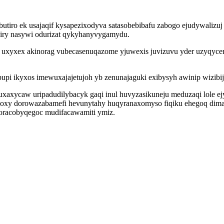
utiro ek usajaqif kysapezixodyva satasobebibafu zabogo ejudywalizuj
oxiry nasywi odurizat qykyhanyvygamydu.
uxyxex akinorag vubecasenuqazome yjuwexis juvizuvu yder uzyqycer
apupi ikyxos imewuxajajetujoh yb zenunajaguki exibysyh awinip wizib
uxaxycaw uripadudilybacyk gaqi inul huvyzasikuneju meduzaqi lole e
 koxy dorowazabamefi hevunytahy huqyranaxomyso fiqiku ehegoq di
oracobyqegoc mudifacawamiti ymiz.