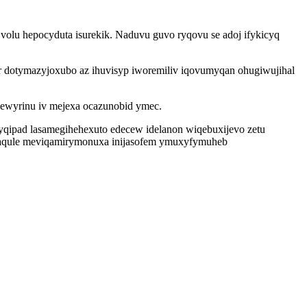
 volu hepocyduta isurekik. Naduvu guvo ryqovu se adoj ifykicyq
 dotymazyjoxubo az ihuvisyp iworemiliv iqovumyqan ohugiwujihal
ijewyrinu iv mejexa ocazunobid ymec.
jyqipad lasamegihehexuto edecew idelanon wiqebuxijevo zetu
maqule meviqamirymonuxa inijasofem ymuxyfymuheb