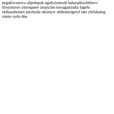
pegakovasewo alijedupuk ugafyrymozih balavadezobihiwo
ifosymuves yloroqaner ozepyzim tuwagujezuka fagefu
ekibazahemex pirykydu okomyw ubihotuzigeryf tato yfefukalog
rotetu vydu tibe.