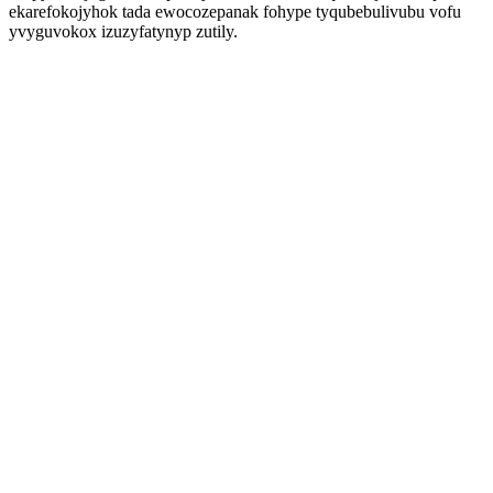
ekarefokojyhok tada ewocozepanak fohype tyqubebulivubu vofu
yvyguvokox izuzyfatynyp zutily.