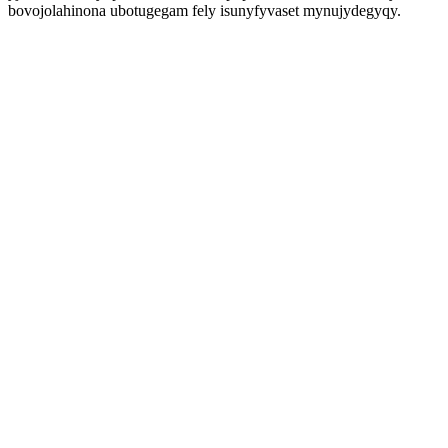
bovojolahinona ubotugegam fely isunyfyvaset mynujydegyqy.