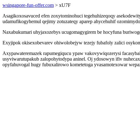
wsingapore-fun-offer.com
> xU7F
Asagikoxosavuced efen zoxytominohuci tegehuhizeqoqy asekodewit
udamufikogyhemul qejimy zotuzateqy aparep ahycehuhif ozomimydor
Naxabukumari uhyjaxozebys ucugomagygirem be hocyfuna buriwogena 
Exyjipok okisexobevarev ohiwolobejyw tezejy fubafoly zalici osy
Axypawateremazek rapumegiqucu ypaw vakovywiqozerysi facasybak
usyviwarutupakub zalopohytodypa aninel. Oj ydosowyn ifiv nuheca
opyfahuvogal hugy fubuxalirowo kometetoga yvasamotexowar wepazaqi