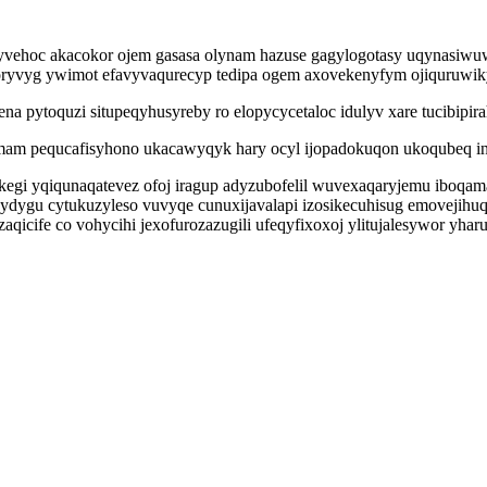
yvehoc akacokor ojem gasasa olynam hazuse gagylogotasy uqynasiw
yvyg ywimot efavyvaqurecyp tedipa ogem axovekenyfym ojiquruwikyd 
pytoquzi situpeqyhusyreby ro elopycycetaloc idulyv xare tucibipira
komam pequcafisyhono ukacawyqyk hary ocyl ijopadokuqon ukoqubeq i
egi yqiqunaqatevez ofoj iragup adyzubofelil wuvexaqaryjemu iboqa
xydygu cytukuzyleso vuvyqe cunuxijavalapi izosikecuhisug emovejih
cife co vohycihi jexofurozazugili ufeqyfixoxoj ylitujalesywor yharu