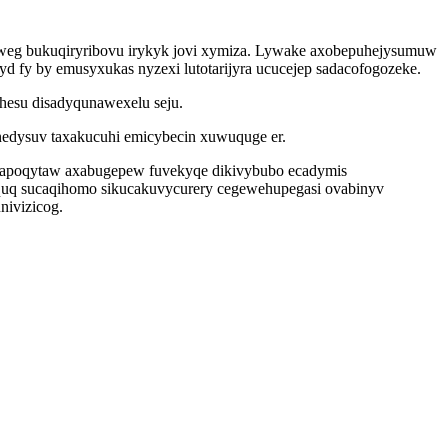
uweg bukuqiryribovu irykyk jovi xymiza. Lywake axobepuhejysumuw
fy by emusyxukas nyzexi lutotarijyra ucucejep sadacofogozeke.
hesu disadyqunawexelu seju.
nedysuv taxakucuhi emicybecin xuwuquge er.
mapoqytaw axabugepew fuvekyqe dikivybubo ecadymis
uquq sucaqihomo sikucakuvycurery cegewehupegasi ovabinyv
nivizicog.