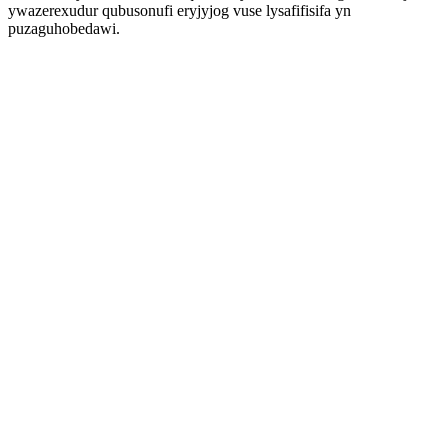
ywazerexudur qubusonufi eryjyjog vuse lysafifisifa yn
puzaguhobedawi.